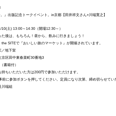
N
。』出版記念トークイベント。in京都【田井祥文さん×川端寛之】
/10(土) 13:00～14:30（開場12:30～）
は、もちろん！昼から、飲みに行きましょう！
 SITEで『おいしい旅のマーケット』が開催されています。
ITE／地下室
左京区田中東春菜町30番地3
0円（書籍付）
いただいた方は200円で参加いただけます。
（事前に参加ボタンを押してください。定員になり次第、締め切らせてい
社川端組