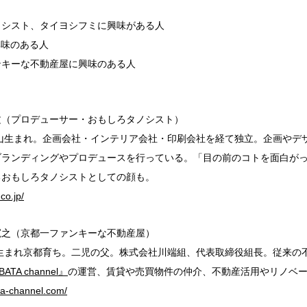
ノシスト、タイヨシフミに興味がある人
に興味のある人
ンキーな不動産屋に興味のある人
文（プロデューサー・おもしろタノシスト）
岡山生まれ。企画会社・インテリア会社・印刷会社を経て独立。企画や
ブランディングやプロデュースを行っている。「目の前のコトを面白が
るおもしろタノシストとしての顔も。
co.jp/
寛之（京都一ファンキーな不動産屋）
都生まれ京都育ち。二児の父。株式会社川端組、代表取締役組長。従来
ATA channel』
の運営、賃貸や売買物件の仲介、不動産活用やリノベ
ta-channel.com/