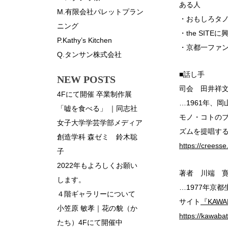
ある人
M.有限会社パレットプラン
・おもしろタ
ニング
・the SITE
P.Kathy’s Kitchen
・京都一ファ
Q.タンサン株式会社
■話し手
NEW POSTS
司会 田井祥
4Fにて開催 卒業制作展
…1961年、
「嘘を食べる」 ｜同志社
モノ・コトの
女子大学学芸学部メディア
ズムを提唱す
創造学科 森ゼミ 鈴木聡
https://creesse.
子
2022年もよろしくお願い
著者 川端 
します。
…1977年京
４階ギャラリーについて
サイト
『KAWAB
小笠原 敏孝｜花の貌（か
https://kawaba
たち）4Fにて開催中