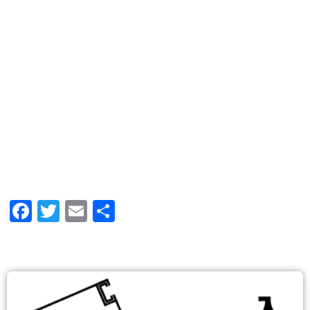
Facebook
Twitter
Email
共
有